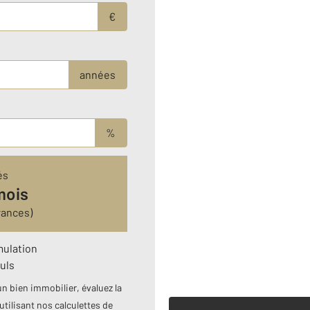
€
années
%
és
mois
rances)
mulation
uls
n bien immobilier, évaluez la
utilisant nos calculettes de