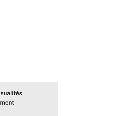
sualités
ement