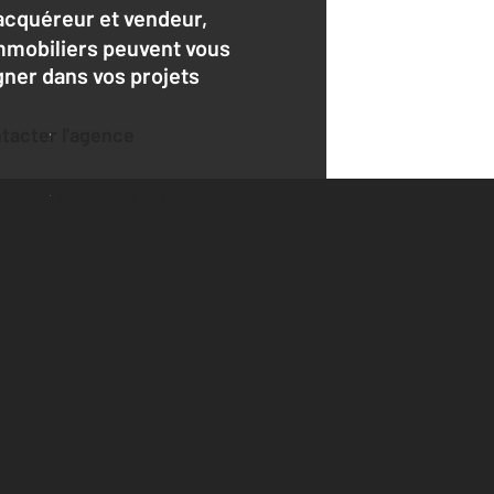
acquéreur et vendeur,
mmobiliers peuvent vous
er dans vos projets
ntacter l'agence
der une estimation