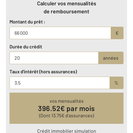
Calculer vos mensualités
de remboursement
Montant du prêt :
€
Durée du crédit
années
Taux d'intérêt (hors assurances)
%
vos mensualités
396.52
€ par mois
(Dont
13.75
€ d’assurances)
Crédit immobilier simulation