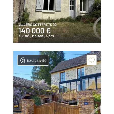
VILLERS COTTERETS 02
140 000 €
2
71,8 m
, Maison
, 3 pcs
Exclusivité