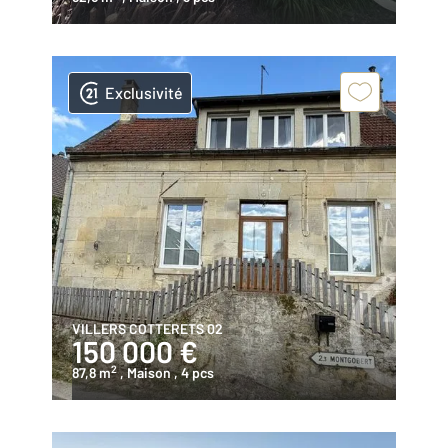
Exclusivité
VILLERS COTTERETS 02
150 000 €
2
87,8 m
, Maison
, 4 pcs