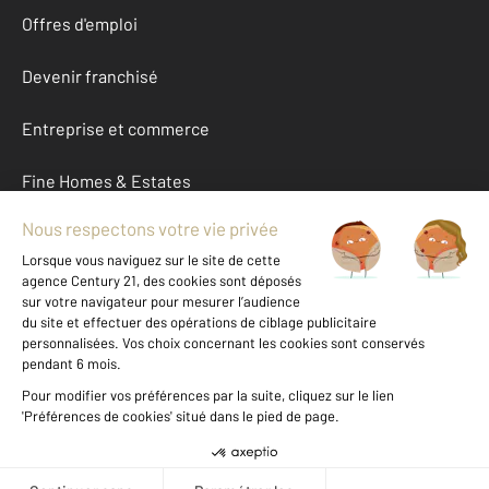
Offres d'emploi
Devenir franchisé
Entreprise et commerce
Fine Homes & Estates
À propos
International
Nous contacter
Mentions légales & CGU et Barèmes d'honoraires
Données personnelles