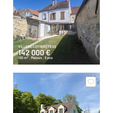
VILLERS COTTERETS 02
142 000 €
2
130 m
, Maison
, 5 pcs