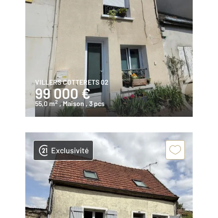
VILLERS COTTERETS 02
99 000 €
2
55,0 m
, Maison
, 3 pcs
Exclusivité